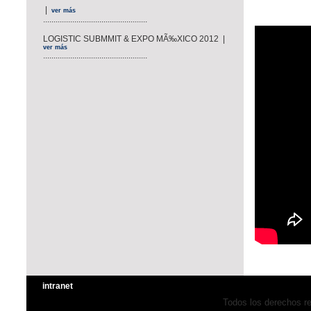
|
ver más
..................................................
LOGISTIC SUBMMIT & EXPO MÃ‰XICO 2012 |
ver más
..................................................
intranet
Todos los derechos 